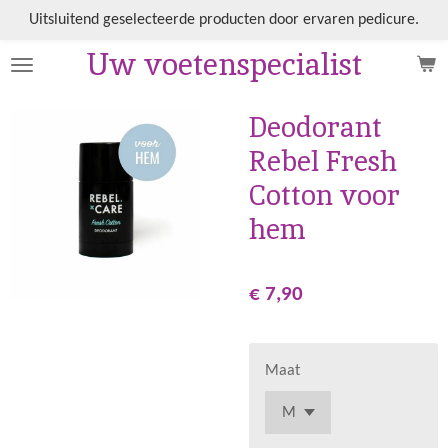
Ga
Uitsluitend geselecteerde producten door ervaren pedicure.
direct
Uw voetenspecialist
naar
de
hoofdinhoud
Deodorant
Rebel Fresh
Cotton voor
hem
€ 7,90
Maat