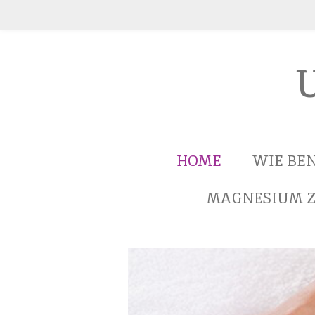
Ga
direct
naar
U
de
hoofdinhoud
HOME
WIE BEN
MAGNESIUM Z