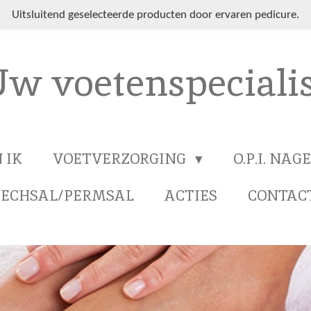
Uitsluitend geselecteerde producten door ervaren pedicure.
w voetenspeciali
 IK
VOETVERZORGING
O.P.I. NA
ECHSAL/PERMSAL
ACTIES
CONTAC