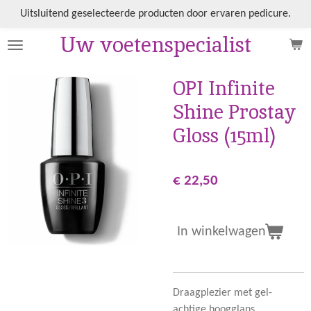
Ga
Uitsluitend geselecteerde producten door ervaren pedicure.
direct
Uw voetenspecialist
naar
de
hoofdinhoud
OPI Infinite
Shine Prostay
Gloss (15ml)
€ 22,50
In winkelwagen
Draagplezier met gel-
achtige hoogglans