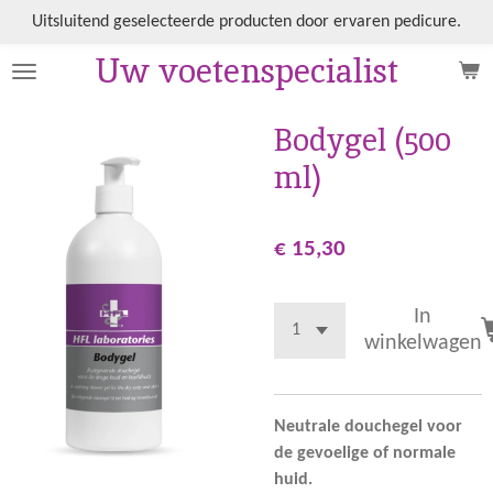
Ga
Uitsluitend geselecteerde producten door ervaren pedicure.
direct
Uw voetenspecialist
naar
de
hoofdinhoud
Bodygel (500
ml)
€ 15,30
In
winkelwagen
Neutrale douchegel voor
de gevoelige of normale
huid.